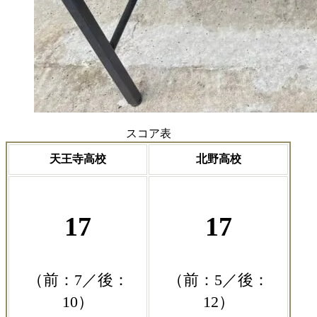
スコア表
天王寺高校
北野高校
17
17
（前：7／後：
（前：5／後：
10）
12）