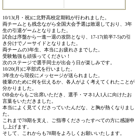
10/13(月・祝)に北野高校定期戦が行われました。
両チームとも残念ながら全国大会予選は敗退しており、3年
生の引退ゲームとなりました。
試合は序盤から一進一退の攻防となり、17-17(前半7-5)の引
き分けでノーサイドとなりました。
両チームの3年生、本当にお疲れさまでした。
受験勉強も頑張ってください！
次のステージで選手同士が出会う日が楽しみです。
10/20(月)に卒部式を行いました。
3年生から現役にメッセージが送られました。
後輩のために何を伝えるか、各人がよく考えてくれたことが
分かりました。
OB会からもご出席いただき、選手・マネ1人1人に向けたお
言葉をいただきました。
本当によく見てくださっていたんだな、と胸が熱くなりまし
た。
これまで78期を支え、ご指導くださったすべての方に感謝申
し上げます。
そして、これからも78期をよろしくお願いいたします。