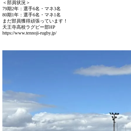
＜部員状況＞
79期2年：選手6名・マネ3名
80期1年：選手6名・マネ1名
まだ部員獲得頑張っています！
天王寺高校ラグビー部HP
https://www.tennoji-rugby.jp/